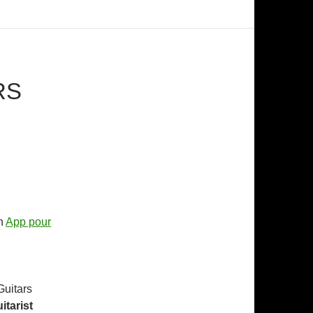
RS
on
App pour
Guitars
itarist