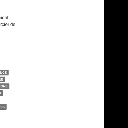
ment
rcier de
ANCE
NE
HONE
S
UES