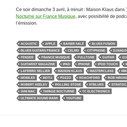
Ce soir dimanche 3 avril, à minuit : Maison Klaus dans
Nocturne sur France Musique
, avec possibilité de podc
l’émission.
ACOUSTIC
APPLE
BAISER SALÉ
BLUES FUSION
BLUES GUITARS FRANCE
CELMO
CITYPHONE
DJANGO
FENDER
FRANCE MUSIQUE
FULLTONE
GUITAR
GU
GUITARIST MAGAZINE
IPAD
IPHONE
IPOD TOUCH
LAFERRO SELLIER
MAISON KLAUS
MASTERCLASS
MI
MOBILES
MOTU
POZZO
ROACHFORD
ROB HIRON
ROBERT KEELEY
ROLLING STONE
STBLUES
STRATOC
SVM MAC
TAPAGE NOCTURNE
TC ELECTRONICS
ULTIMATE SOUND BANK
YOUTUBE