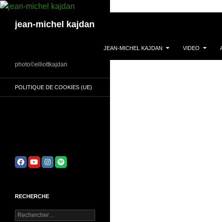
Aller
au
Recherche
jean-michel kajdan
contenu
JEAN-MICHEL KAJDAN
VIDEO
photo©elliottkajdan
POLITIQUE DE COOKIES (UE)
RECHERCHE
Rechercher :