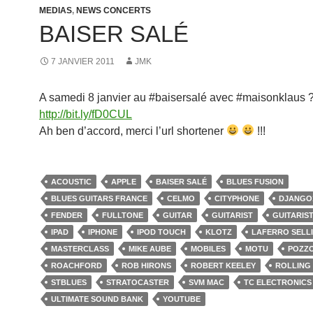
MEDIAS
,
NEWS CONCERTS
BAISER SALÉ
7 JANVIER 2011
JMK
A samedi 8 janvier au #baisersalé avec #maisonklaus 
http://bit.ly/fD0CUL
Ah ben d’accord, merci l’url shortener
!!!
ACOUSTIC
APPLE
BAISER SALÉ
BLUES FUSION
BLUES GUITARS FRANCE
CELMO
CITYPHONE
DJANGO
FENDER
FULLTONE
GUITAR
GUITARIST
GUITARIS
IPAD
IPHONE
IPOD TOUCH
KLOTZ
LAFERRO SELL
MASTERCLASS
MIKE AUBE
MOBILES
MOTU
POZZ
ROACHFORD
ROB HIRONS
ROBERT KEELEY
ROLLING
STBLUES
STRATOCASTER
SVM MAC
TC ELECTRONICS
ULTIMATE SOUND BANK
YOUTUBE