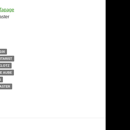
Tapage
aster
100
ITARIST
KLOTZ
KE AUBE
S
ASTER