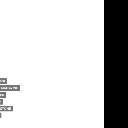
?
100
T MAGAZINE
IER
O
 STONE