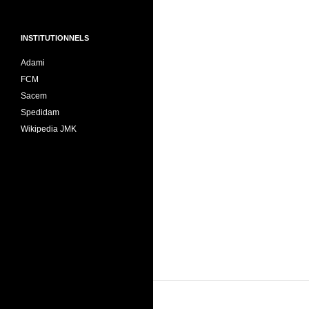
INSTITUTIONNELS
Adami
FCM
Sacem
Spedidam
Wikipedia JMK