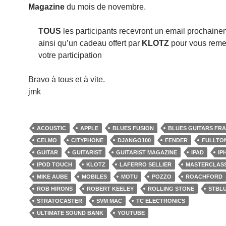
Magazine
du mois de novembre.
TOUS
les participants recevront un email prochaine
ainsi qu’un cadeau offert par
KLOTZ
pour vous reme
votre participation
Bravo à tous et à vite.
jmk
ACOUSTIC
APPLE
BLUES FUSION
BLUES GUITARS FR
CELMO
CITYPHONE
DJANGO100
FENDER
FULLTO
GUITAR
GUITARIST
GUITARIST MAGAZINE
IPAD
IP
IPOD TOUCH
KLOTZ
LAFERRO SELLIER
MASTERCLAS
MIKE AUBE
MOBILES
MOTU
POZZO
ROACHFORD
ROB HIRONS
ROBERT KEELEY
ROLLING STONE
STBL
STRATOCASTER
SVM MAC
TC ELECTRONICS
ULTIMATE SOUND BANK
YOUTUBE