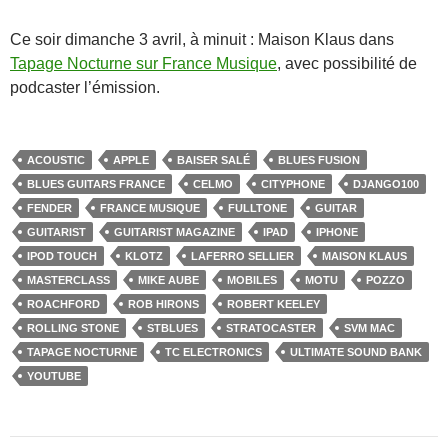
Ce soir dimanche 3 avril, à minuit : Maison Klaus dans
Tapage Nocturne sur France Musique
, avec possibilité de
podcaster l’émission.
ACOUSTIC
APPLE
BAISER SALÉ
BLUES FUSION
BLUES GUITARS FRANCE
CELMO
CITYPHONE
DJANGO100
FENDER
FRANCE MUSIQUE
FULLTONE
GUITAR
GUITARIST
GUITARIST MAGAZINE
IPAD
IPHONE
IPOD TOUCH
KLOTZ
LAFERRO SELLIER
MAISON KLAUS
MASTERCLASS
MIKE AUBE
MOBILES
MOTU
POZZO
ROACHFORD
ROB HIRONS
ROBERT KEELEY
ROLLING STONE
STBLUES
STRATOCASTER
SVM MAC
TAPAGE NOCTURNE
TC ELECTRONICS
ULTIMATE SOUND BANK
YOUTUBE