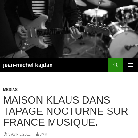
Aller
au
contenu
Recherche
jean-michel kajdan
MENU
PRINCI
MEDIAS
MAISON KLAUS DANS
TAPAGE NOCTURNE SUR
FRANCE MUSIQUE.
3 AVRIL 2011
JMK