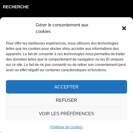
RECHERCHE
Rechercher :
Gérer le consentement aux
cookies
INSTITUTIONNELS
Pour offrir les meilleures expériences, nous utilisons des technologies
telles que les cookies pour stocker et/ou accéder aux informations des
appareils. Le fait de consentir à ces technologies nous permettra de traiter
Adami
des données telles que le comportement de navigation ou les ID uniques
sur ce site. Le fait de ne pas consentir ou de retirer son consentement peut
FCM
avoir un effet négatif sur certaines caractéristiques et fonctions.
Sacem
ACCEPTER
Spedidam
REFUSER
Wikipedia JMK
VOIR LES PRÉFÉRENCES
Politique de cookies
Fièrement propulsé par WordPress