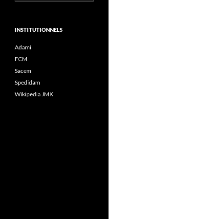
INSTITUTIONNELS
Adami
FCM
Sacem
Spedidam
Wikipedia JMK