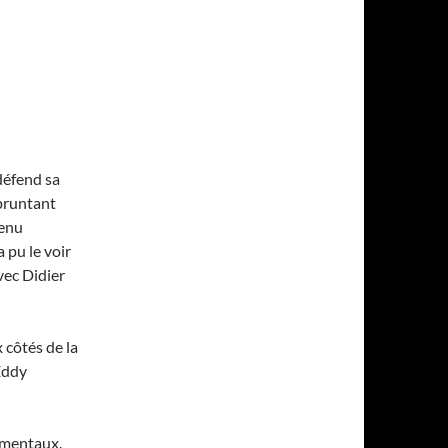
défend sa
mpruntant
tenu
 pu le voir
vec Didier
 côtés de la
Eddy
damentaux.