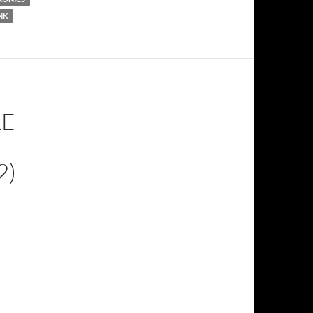
NK
LE
2)