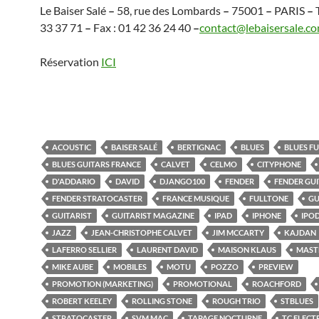
Le Baiser Salé
–
58, rue des Lombards
–
75001
–
PARIS
–
T
33 37 71
–
Fax : 01 42 36 24 40
–
contact@lebaisersale.c
Réservation
ICI
ACOUSTIC
BAISER SALÉ
BERTIGNAC
BLUES
BLUES F
BLUES GUITARS FRANCE
CALVET
CELMO
CITYPHONE
D'ADDARIO
DAVID
DJANGO100
FENDER
FENDER GU
FENDER STRATOCASTER
FRANCE MUSIQUE
FULLTONE
GU
GUITARIST
GUITARIST MAGAZINE
IPAD
IPHONE
IPO
JAZZ
JEAN-CHRISTOPHE CALVET
JIM MCCARTY
KAJDAN
LAFERRO SELLIER
LAURENT DAVID
MAISON KLAUS
MAST
MIKE AUBE
MOBILES
MOTU
POZZO
PREVIEW
PROMOTION (MARKETING)
PROMOTIONAL
ROACHFORD
ROBERT KEELEY
ROLLING STONE
ROUGH TRIO
STBLUES
STRATOCASTER
SVM MAC
TAPAGE NOCTURNE
TC ELECT