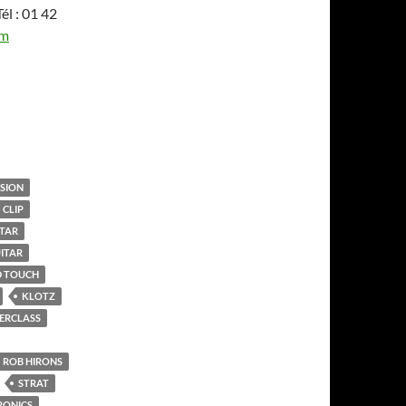
él : 01 42
om
USION
CLIP
ITAR
ITAR
D TOUCH
KLOTZ
ERCLASS
ROB HIRONS
STRAT
RONICS