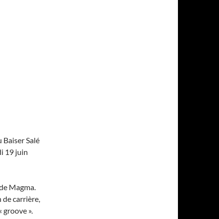
u Baiser Salé
i 19 juin
r de Magma.
 de carrière,
« groove ».