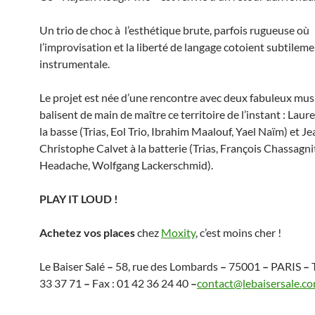
Un trio de choc à l’esthétique brute, parfois rugueuse où
l’improvisation et la liberté de langage cotoient subtileme
instrumentale.
Le projet est née d’une rencontre avec deux fabuleux mus
balisent de main de maître ce territoire de l’instant : Laur
la basse (Trias, Eol Trio, Ibrahim Maalouf, Yael Naïm) et Je
Christophe Calvet à la batterie (Trias, François Chassagni
Headache, Wolfgang Lackerschmid).
PLAY IT LOUD !
Achetez vos places
chez
Moxity
, c’est moins cher !
Le Baiser Salé
–
58, rue des Lombards
–
75001
–
PARIS
–
T
33 37 71
–
Fax : 01 42 36 24 40
–
contact@lebaisersale.c