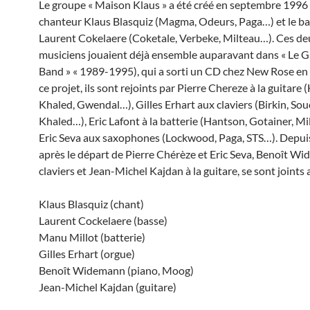
Le groupe « Maison Klaus » a été créé en septembre 1996 
chanteur Klaus Blasquiz (Magma, Odeurs, Paga…) et le ba
Laurent Cokelaere (Coketale, Verbeke, Milteau…). Ces de
musiciens jouaient déjà ensemble auparavant dans « Le 
Band » « 1989-1995), qui a sorti un CD chez New Rose en
ce projet, ils sont rejoints par Pierre Chereze à la guitare (
Khaled, Gwendal…), Gilles Erhart aux claviers (Birkin, So
Khaled…), Eric Lafont à la batterie (Hantson, Gotainer, Mi
Eric Seva aux saxophones (Lockwood, Paga, STS…). Depui
après le départ de Pierre Chérèze et Eric Seva, Benoît W
claviers et Jean-Michel Kajdan à la guitare, se sont joints
Klaus Blasquiz (chant)
Laurent Cockelaere (basse)
Manu Millot (batterie)
Gilles Erhart (orgue)
Benoît Widemann (piano, Moog)
Jean-Michel Kajdan (guitare)