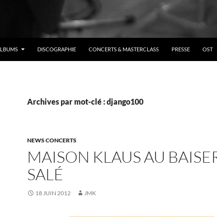
ALBUMS
DISCOGRAPHIE
CONCERTS & MASTERCLASS
PRESSE
OST
Archives par mot-clé : django100
NEWS CONCERTS
MAISON KLAUS AU BAISE
SALÉ
18 JUIN 2012
JMK