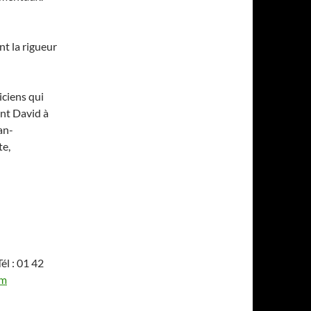
nt la rigueur
iciens qui
ent David à
an-
te,
él : 01 42
om