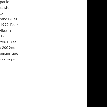
par le
ssiste
ux
Grand Blues
 1992. Pour
Higelin,
uchon,
lteau…) et
s 2009 et
idemann aux
 au groupe.