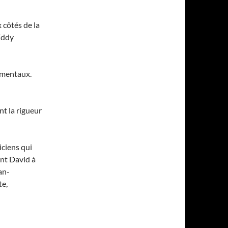
 côtés de la
Eddy
damentaux.
nt la rigueur
iciens qui
ent David à
an-
te,