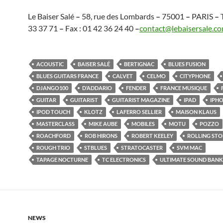
Le Baiser Salé
–
58, rue des Lombards
–
75001
–
PARIS
–
T
33 37 71
–
Fax : 01 42 36 24 40
–
contact@lebaisersale.c
ACOUSTIC
BAISER SALÉ
BERTIGNAC
BLUES FUSION
BLUES GUITARS FRANCE
CALVET
CELMO
CITYPHONE
DJANGO100
D’ADDARIO
FENDER
FRANCE MUSIQUE
GUITAR
GUITARIST
GUITARIST MAGAZINE
IPAD
IPH
IPOD TOUCH
KLOTZ
LAFERRO SELLIER
MAISON KLAUS
MASTERCLASS
MIKE AUBE
MOBILES
MOTU
POZZO
ROACHFORD
ROB HIRONS
ROBERT KEELEY
ROLLING STO
ROUGH TRIO
STBLUES
STRATOCASTER
SVM MAC
TAPAGE NOCTURNE
TC ELECTRONICS
ULTIMATE SOUND BANK
NEWS