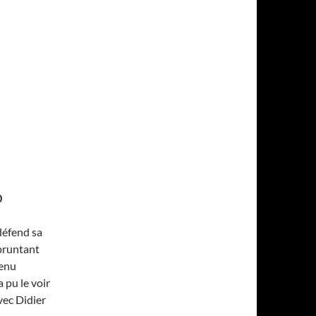
0
défend sa
mpruntant
tenu
 pu le voir
vec Didier