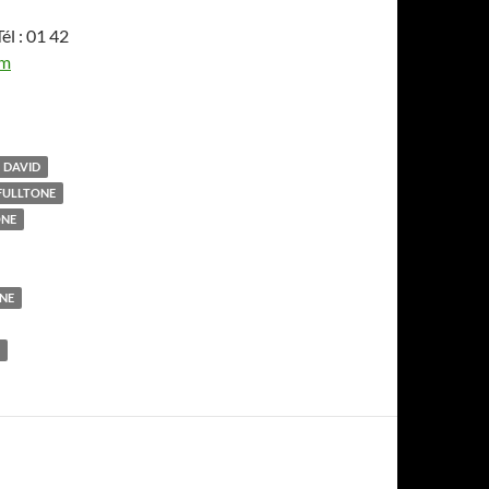
él : 01 42
om
DAVID
FULLTONE
ONE
NE