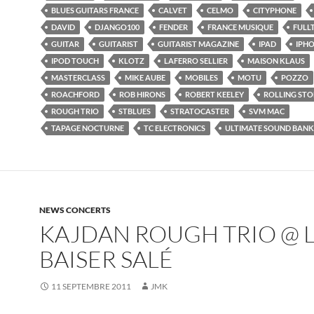
BLUES GUITARS FRANCE
CALVET
CELMO
CITYPHONE
DAVID
DJANGO100
FENDER
FRANCE MUSIQUE
FULL
GUITAR
GUITARIST
GUITARIST MAGAZINE
IPAD
IPH
IPOD TOUCH
KLOTZ
LAFERRO SELLIER
MAISON KLAUS
MASTERCLASS
MIKE AUBE
MOBILES
MOTU
POZZO
ROACHFORD
ROB HIRONS
ROBERT KEELEY
ROLLING STO
ROUGH TRIO
STBLUES
STRATOCASTER
SVM MAC
TAPAGE NOCTURNE
TC ELECTRONICS
ULTIMATE SOUND BANK
NEWS CONCERTS
KAJDAN ROUGH TRIO @ 
BAISER SALÉ
11 SEPTEMBRE 2011
JMK