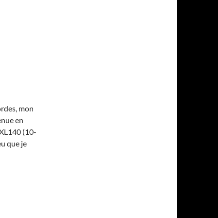
:
ordes, mon
tenue en
 EXL140 (10-
u que je