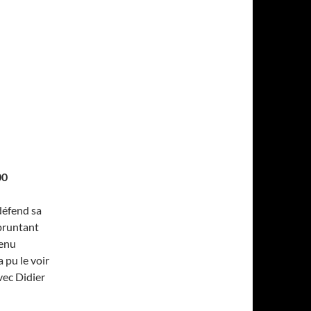
00
défend sa
mpruntant
tenu
 pu le voir
vec Didier