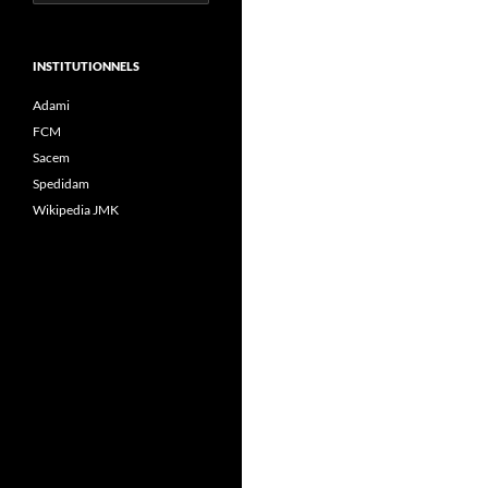
INSTITUTIONNELS
Adami
FCM
Sacem
Spedidam
Wikipedia JMK