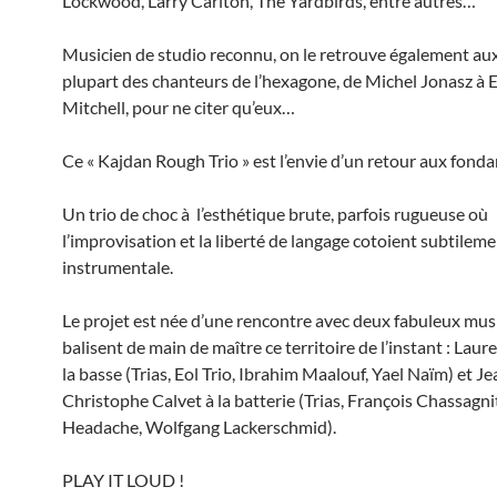
Lockwood, Larry Carlton, The Yardbirds, entre autres…
Musicien de studio reconnu, on le retrouve également aux
plupart des chanteurs de l’hexagone, de Michel Jonasz à 
Mitchell, pour ne citer qu’eux…
Ce « Kajdan Rough Trio » est l’envie d’un retour aux fon
Un trio de choc à l’esthétique brute, parfois rugueuse où
l’improvisation et la liberté de langage cotoient subtileme
instrumentale.
Le projet est née d’une rencontre avec deux fabuleux mus
balisent de main de maître ce territoire de l’instant : Laur
la basse (Trias, Eol Trio, Ibrahim Maalouf, Yael Naïm) et Je
Christophe Calvet à la batterie (Trias, François Chassagni
Headache, Wolfgang Lackerschmid).
PLAY IT LOUD !