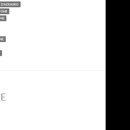
D'ADDARIO
TONE
ONE
NE
LE