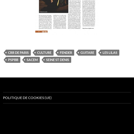
CRR DE PARIS
CULTURE
FENDER
GUITARE
LES LILAS
PSPBB
SACEM
SEINE ST DENIS
POLITIQUE DE COOKIES (UE)