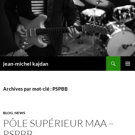
Aller
au
contenu
Recherche
jean-michel kajdan
MENU
PRINCI
Archives par mot-clé : PSPBB
BLOG
,
NEWS
PÔLE SUPÉRIEUR MAA –
PSPBB