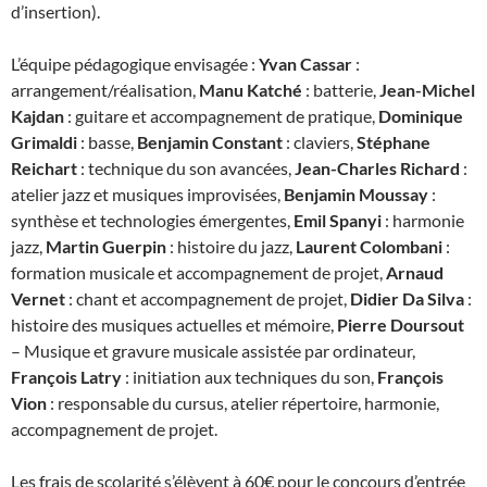
d’insertion).
L’équipe pédagogique envisagée :
Yvan Cassar
:
arrangement/réalisation,
Manu Katché
: batterie,
Jean-Michel
Kajdan
: guitare et accompagnement de pratique,
Dominique
Grimaldi
: basse,
Benjamin Constant
: claviers,
Stéphane
Reichart
: technique du son avancées,
Jean-Charles Richard
:
atelier jazz et musiques improvisées,
Benjamin Moussay
:
synthèse et technologies émergentes,
Emil Spanyi
: harmonie
jazz,
Martin Guerpin
: histoire du jazz,
Laurent Colombani
:
formation musicale et accompagnement de projet,
Arnaud
Vernet
: chant et accompagnement de projet,
Didier Da Silva
:
histoire des musiques actuelles et mémoire,
Pierre Doursout
– Musique et gravure musicale assistée par ordinateur,
François Latry
: initiation aux techniques du son,
François
Vion
: responsable du cursus, atelier répertoire, harmonie,
accompagnement de projet.
Les frais de scolarité s’élèvent à 60€ pour le concours d’entrée