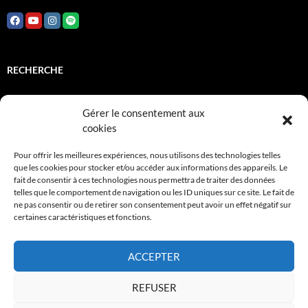
RECHERCHE
Rechercher :
Gérer le consentement aux
cookies
INSTITUTIONNELS
Pour offrir les meilleures expériences, nous utilisons des technologies telles
que les cookies pour stocker et/ou accéder aux informations des appareils. Le
fait de consentir à ces technologies nous permettra de traiter des données
Adami
telles que le comportement de navigation ou les ID uniques sur ce site. Le fait de
ne pas consentir ou de retirer son consentement peut avoir un effet négatif sur
FCM
certaines caractéristiques et fonctions.
Sacem
ACCEPTER
Spedidam
REFUSER
Wikipedia JMK