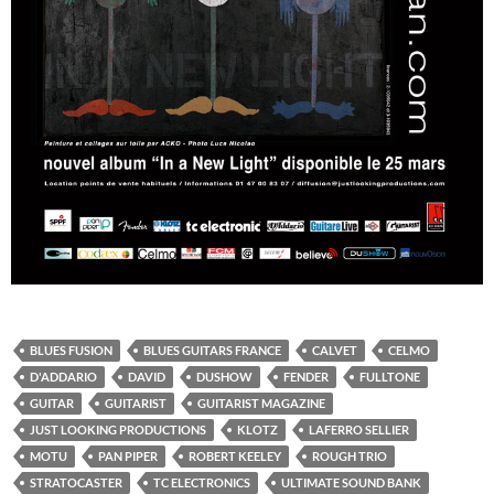
BLUES FUSION
BLUES GUITARS FRANCE
CALVET
CELMO
D'ADDARIO
DAVID
DUSHOW
FENDER
FULLTONE
GUITAR
GUITARIST
GUITARIST MAGAZINE
JUST LOOKING PRODUCTIONS
KLOTZ
LAFERRO SELLIER
MOTU
PAN PIPER
ROBERT KEELEY
ROUGH TRIO
STRATOCASTER
TC ELECTRONICS
ULTIMATE SOUND BANK