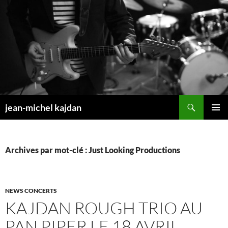
Aller
au
contenu
Recherche
jean-michel kajdan
MENU
PRINCI
Archives par mot-clé : Just Looking Productions
NEWS CONCERTS
KAJDAN ROUGH TRIO AU
PAN PIPER LE 18 AVRIL