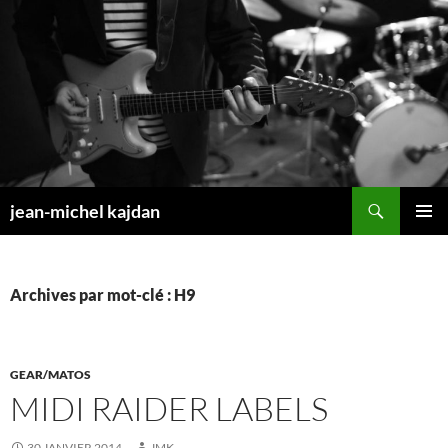
Aller
au
contenu
Recherche
jean-michel kajdan
MENU
PRINCI
Archives par mot-clé : H9
GEAR/MATOS
MIDI RAIDER LABELS
30 JANVIER 2014
JMK