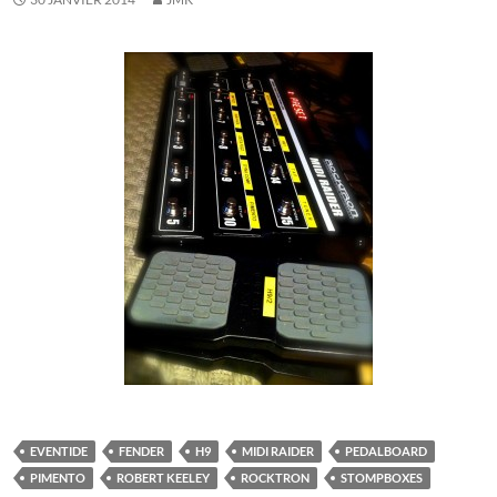
EVENTIDE
FENDER
H9
MIDI RAIDER
PEDALBOARD
PIMENTO
ROBERT KEELEY
ROCKTRON
STOMPBOXES