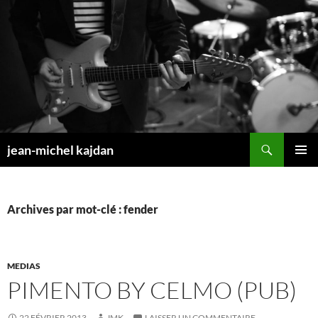
Aller
au
contenu
Recherche
jean-michel kajdan
MENU
PRINCI
Archives par mot-clé : fender
MEDIAS
PIMENTO BY CELMO (PUB)
22 FÉVRIER 2013
JMK
LAISSER UN COMMENTAIRE