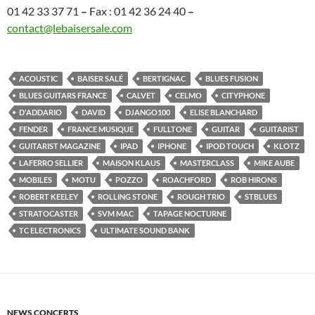
01 42 33 37 71
–
Fax : 01 42 36 24 40
–
contact@lebaisersale.com
ACOUSTIC
BAISER SALÉ
BERTIGNAC
BLUES FUSION
BLUES GUITARS FRANCE
CALVET
CELMO
CITYPHONE
D'ADDARIO
DAVID
DJANGO100
ELISE BLANCHARD
FENDER
FRANCE MUSIQUE
FULLTONE
GUITAR
GUITARIST
GUITARIST MAGAZINE
IPAD
IPHONE
IPOD TOUCH
KLOTZ
LAFERRO SELLIER
MAISON KLAUS
MASTERCLASS
MIKE AUBE
MOBILES
MOTU
POZZO
ROACHFORD
ROB HIRONS
ROBERT KEELEY
ROLLING STONE
ROUGH TRIO
STBLUES
STRATOCASTER
SVM MAC
TAPAGE NOCTURNE
TC ELECTRONICS
ULTIMATE SOUND BANK
NEWS CONCERTS