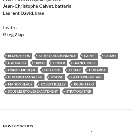
Jean-Christophe Calvet
, batterie
Laurent David
, base
Invité :
Greg Zlap
BLUES FUSION
BLUES GUITARS FRANCE
CALVET
CELMO
D'ADDARIO
DAVID
FENDER
FRANCE INTER
FRANCE MUSIQUE
FULLTONE
GUITAR
GUITARIST
GUITARIST MAGAZINE
IPHONE
LA CHAINE GUITARE
MAISON KLAUS
ROBERT KEELEY
ROUGH TRIO
SOUS LES ETOILES EXACTEMENT
STRATOCASTER
NEWS CONCERTS