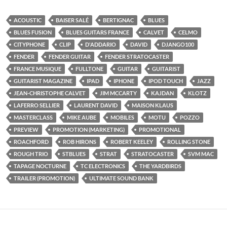
ACOUSTIC
BAISER SALÉ
BERTIGNAC
BLUES
BLUES FUSION
BLUES GUITARS FRANCE
CALVET
CELMO
CITYPHONE
CLIP
D'ADDARIO
DAVID
DJANGO100
FENDER
FENDER GUITAR
FENDER STRATOCASTER
FRANCE MUSIQUE
FULLTONE
GUITAR
GUITARIST
GUITARIST MAGAZINE
IPAD
IPHONE
IPOD TOUCH
JAZZ
JEAN-CHRISTOPHE CALVET
JIM MCCARTY
KAJDAN
KLOTZ
LAFERRO SELLIER
LAURENT DAVID
MAISON KLAUS
MASTERCLASS
MIKE AUBE
MOBILES
MOTU
POZZO
PREVIEW
PROMOTION (MARKETING)
PROMOTIONAL
ROACHFORD
ROB HIRONS
ROBERT KEELEY
ROLLING STONE
ROUGH TRIO
STBLUES
STRAT
STRATOCASTER
SVM MAC
TAPAGE NOCTURNE
TC ELECTRONICS
THE YARDBIRDS
TRAILER (PROMOTION)
ULTIMATE SOUND BANK