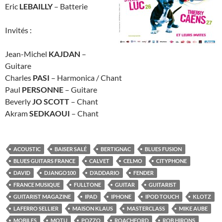
Eric
LEBAILLY
– Batterie
Invités :
Jean-Michel
KAJDAN
–
Guitare
Charles
PASI
– Harmonica / Chant
Paul
PERSONNE
– Guitare
Beverly
JO SCOTT
– Chant
Akram
SEDKAOUI
– Chant
ACOUSTIC
BAISER SALÉ
BERTIGNAC
BLUES FUSION
BLUES GUITARS FRANCE
CALVET
CELMO
CITYPHONE
DAVID
DJANGO100
D’ADDARIO
FENDER
FRANCE MUSIQUE
FULLTONE
GUITAR
GUITARIST
GUITARIST MAGAZINE
IPAD
IPHONE
IPOD TOUCH
KLOTZ
LAFERRO SELLIER
MAISON KLAUS
MASTERCLASS
MIKE AUBE
MOBILES
MOTU
POZZO
ROACHFORD
ROB HIRONS