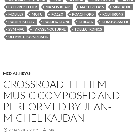
LAFERRO SELLIER
MAISON KLAUS
MASTERCLASS
MIKE AUBE
MOBILES
MOTU
POZZO
ROACHFORD
ROB HIRONS
ROBERT KEELEY
ROLLING STONE
STBLUES
STRATOCASTER
SVM MAC
TAPAGE NOCTURNE
TC ELECTRONICS
ULTIMATE SOUND BANK
MEDIAS
,
NEWS
CROSSROAD -LE FILM-
MUSIC COMPOSED AND
PERFORMED BY JEAN-
MICHEL KAJDAN
29 JANVIER 2012
JMK