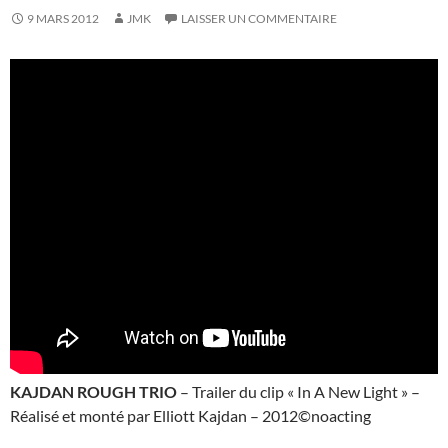
9 MARS 2012
JMK
LAISSER UN COMMENTAIRE
KAJDAN ROUGH TRIO
– Trailer du clip « In A New Light » –
Réalisé et monté par Elliott Kajdan – 2012©noacting