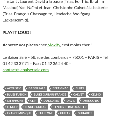
l’instant : Laurent David à la basse (Trias, Eol Trio, Ibrahim
Maalouf, Yael Naïm) et Jean-Christophe Calvet à la batterie
(Trias, François Chassagnite, Headache, Wolfgang
Lackerschmid).
PLAY IT LOUD !
Achetez vos places
chez
Moxity
, c’est moins cher !
Le Baiser Salé
–
58, rue des Lombards
–
75001
–
PARIS
–
Tél :
01 42 33 37 71
–
Fax : 01 42 36 24 40
–
contact@lebaisersale.com
ACOUSTIC
BAISER SALÉ
BERTIGNAC
BLUES
BLUES FUSION
BLUES GUITARS FRANCE
CALVET
CELMO
CITYPHONE
CLIP
D'ADDARIO
DAVID
DJANGO100
FENDER
FENDER GUITAR
FENDER STRATOCASTER
FRANCE MUSIQUE
FULLTONE
GUITAR
GUITARIST