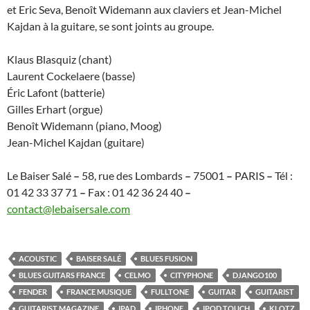
et Eric Seva, Benoît Widemann aux claviers et Jean-Michel
Kajdan à la guitare, se sont joints au groupe.
Klaus Blasquiz (chant)
Laurent Cockelaere (basse)
Éric Lafont (batterie)
Gilles Erhart (orgue)
Benoît Widemann (piano, Moog)
Jean-Michel Kajdan (guitare)
Le Baiser Salé
–
58, rue des Lombards
–
75001
–
PARIS
–
Tél :
01 42 33 37 71
–
Fax : 01 42 36 24 40
–
contact@lebaisersale.com
ACOUSTIC
BAISER SALÉ
BLUES FUSION
BLUES GUITARS FRANCE
CELMO
CITYPHONE
DJANGO100
FENDER
FRANCE MUSIQUE
FULLTONE
GUITAR
GUITARIST
GUITARIST MAGAZINE
IPAD
IPHONE
IPOD TOUCH
KLOTZ