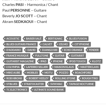
Charles
PASI
– Harmonica / Chant
Paul
PERSONNE
– Guitare
Beverly
JO SCOTT
– Chant
Akram
SEDKAOUI
– Chant
ACOUSTIC
BAISER SALÉ
BERTIGNAC
BLUES FUSION
BLUES GUITARS FRANCE
CALVET
CELMO
CITYPHONE
D'ADDARIO
DAVID
DJANGO100
ECHO ORANGE
FENDER
FRANCE MUSIQUE
FULLTONE
GUITAR
GUITARIST
GUITARIST MAGAZINE
IPAD
IPHONE
IPOD TOUCH
KLOTZ
L'OLYMPIA
LAFERRO SELLIER
MAISON KLAUS
MASTERCLASS
MIKE AUBE
MOBILES
MOTU
POZZO
ROACHFORD
ROB HIRONS
ROBERT KEELEY
ROLLING STONE
ROUGH TRIO
STBLUES
STRATOCASTER
SVM MAC
TAPAGE NOCTURNE
TC ELECTRONICS
ULTIMATE SOUND BANK