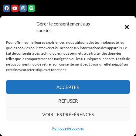
Gérer le consentement aux
RECHERCHE
cookies
Pour offrir les meilleures expériences, nous utilisons des technologies telles
Rechercher :
que les cookies pour stocker et/ou accéder aux informations des appareils. Le
fait de consentir à ces technologies nous permettra de traiter des données
telles que le comportement de navigation ou les ID uniques sur ce site. Le fait de
ne pas consentir ou de retirer son consentement peut avoir un effet négatif sur
INSTITUTIONNELS
certaines caractéristiques et fonctions.
Adami
ACCEPTER
FCM
REFUSER
Sacem
VOIR LES PRÉFÉRENCES
Spedidam
Wikipedia JMK
Politique de cookies