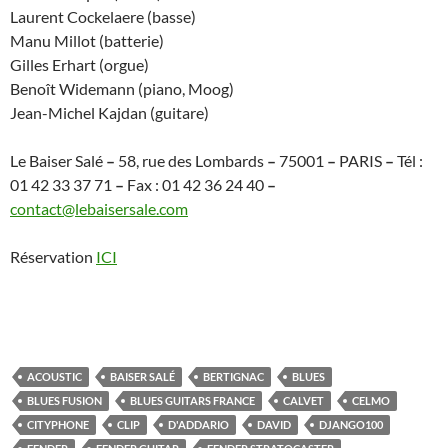
Laurent Cockelaere (basse)
Manu Millot (batterie)
Gilles Erhart (orgue)
Benoît Widemann (piano, Moog)
Jean-Michel Kajdan (guitare)
Le Baiser Salé
–
58, rue des Lombards
–
75001
–
PARIS
–
Tél :
01 42 33 37 71
–
Fax : 01 42 36 24 40
–
contact@lebaisersale.com
Réservation
ICI
ACOUSTIC
BAISER SALÉ
BERTIGNAC
BLUES
BLUES FUSION
BLUES GUITARS FRANCE
CALVET
CELMO
CITYPHONE
CLIP
D'ADDARIO
DAVID
DJANGO100