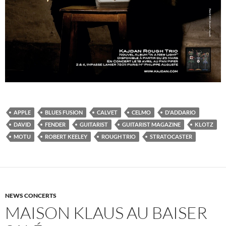
APPLE
BLUES FUSION
CALVET
CELMO
D'ADDARIO
DAVID
FENDER
GUITARIST
GUITARIST MAGAZINE
KLOTZ
MOTU
ROBERT KEELEY
ROUGH TRIO
STRATOCASTER
NEWS CONCERTS
MAISON KLAUS AU BAISER