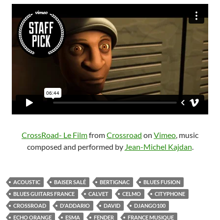
CrossRoad- Le Film
from
Crossroad
on
Vimeo
, music
composed and performed by
Jean-Michel Kajdan
.
ACOUSTIC
BAISER SALÉ
BERTIGNAC
BLUES FUSION
BLUES GUITARS FRANCE
CALVET
CELMO
CITYPHONE
CROSSROAD
D'ADDARIO
DAVID
DJANGO100
ECHO ORANGE
ESMA
FENDER
FRANCE MUSIQUE