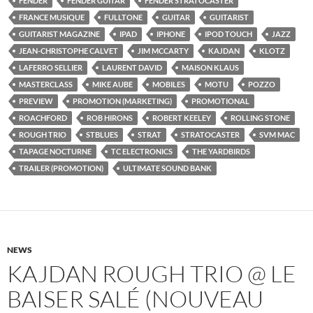
FENDER
FENDER GUITAR
FENDER STRATOCASTER
FRANCE MUSIQUE
FULLTONE
GUITAR
GUITARIST
GUITARIST MAGAZINE
IPAD
IPHONE
IPOD TOUCH
JAZZ
JEAN-CHRISTOPHE CALVET
JIM MCCARTY
KAJDAN
KLOTZ
LAFERRO SELLIER
LAURENT DAVID
MAISON KLAUS
MASTERCLASS
MIKE AUBE
MOBILES
MOTU
POZZO
PREVIEW
PROMOTION (MARKETING)
PROMOTIONAL
ROACHFORD
ROB HIRONS
ROBERT KEELEY
ROLLING STONE
ROUGH TRIO
STBLUES
STRAT
STRATOCASTER
SVM MAC
TAPAGE NOCTURNE
TC ELECTRONICS
THE YARDBIRDS
TRAILER (PROMOTION)
ULTIMATE SOUND BANK
NEWS
KAJDAN ROUGH TRIO @ LE
BAISER SALÉ (NOUVEAU