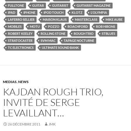
FULLTONE
GUITAR
GUITARIST
GUITARIST MAGAZINE
IPAD
IPHONE
IPOD TOUCH
KLOTZ
L'OLYMPIA
LAFERRO SELLIER
MAISON KLAUS
MASTERCLASS
MIKE AUBE
MOBILES
MOTU
POZZO
ROACHFORD
ROB HIRONS
ROBERT KEELEY
ROLLING STONE
ROUGH TRIO
STBLUES
STRATOCASTER
SVM MAC
TAPAGE NOCTURNE
TC ELECTRONICS
ULTIMATE SOUND BANK
MEDIAS
,
NEWS
KAJDAN ROUGH TRIO,
INVITÉ DE SERGE
LEVAILLANT…
26 DÉCEMBRE 2011
JMK