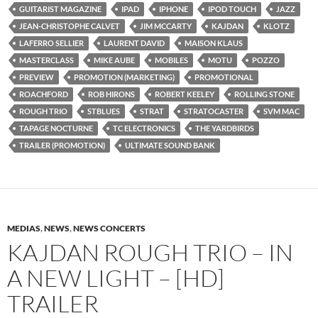
GUITARIST MAGAZINE
IPAD
IPHONE
IPOD TOUCH
JAZZ
JEAN-CHRISTOPHE CALVET
JIM MCCARTY
KAJDAN
KLOTZ
LAFERRO SELLIER
LAURENT DAVID
MAISON KLAUS
MASTERCLASS
MIKE AUBE
MOBILES
MOTU
POZZO
PREVIEW
PROMOTION (MARKETING)
PROMOTIONAL
ROACHFORD
ROB HIRONS
ROBERT KEELEY
ROLLING STONE
ROUGH TRIO
STBLUES
STRAT
STRATOCASTER
SVM MAC
TAPAGE NOCTURNE
TC ELECTRONICS
THE YARDBIRDS
TRAILER (PROMOTION)
ULTIMATE SOUND BANK
MEDIAS
,
NEWS
,
NEWS CONCERTS
KAJDAN ROUGH TRIO – IN
A NEW LIGHT – [HD]
TRAILER