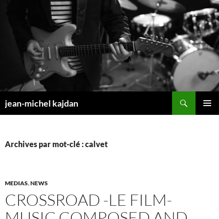
Aller
au
contenu
Recherche
jean-michel kajdan
MENU
PRINCI
Archives par mot-clé : calvet
MEDIAS
,
NEWS
CROSSROAD -LE FILM-
MUSIC COMPOSED AND