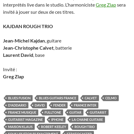
interprétés live dans le studio. L’harmoniciste
Greg Zlap
sera
invité à jouer sur deux de ces titres.
KAJDAN ROUGH TRIO
Jean-Michel Kajdan
, guitare
Jean-Christophe Calvet
, batterie
Laurent David
, base
Invité :
Greg Zlap
BLUES FUSION
BLUES GUITARS FRANCE
CALVET
CELMO
D'ADDARIO
DAVID
FENDER
FRANCE INTER
FRANCE MUSIQUE
FULLTONE
GUITAR
GUITARIST
GUITARIST MAGAZINE
IPHONE
LA CHAINE GUITARE
MAISON KLAUS
ROBERT KEELEY
ROUGH TRIO
SOUS LES ETOILES EXACTEMENT
STRATOCASTER