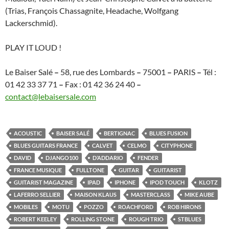
(Trias, François Chassagnite, Headache, Wolfgang
Lackerschmid).
PLAY IT LOUD !
Le Baiser Salé
–
58, rue des Lombards
–
75001
–
PARIS
–
Tél :
01 42 33 37 71
–
Fax : 01 42 36 24 40
–
contact@lebaisersale.com
ACOUSTIC
BAISER SALÉ
BERTIGNAC
BLUES FUSION
BLUES GUITARS FRANCE
CALVET
CELMO
CITYPHONE
DAVID
DJANGO100
D’ADDARIO
FENDER
FRANCE MUSIQUE
FULLTONE
GUITAR
GUITARIST
GUITARIST MAGAZINE
IPAD
IPHONE
IPOD TOUCH
KLOTZ
LAFERRO SELLIER
MAISON KLAUS
MASTERCLASS
MIKE AUBE
MOBILES
MOTU
POZZO
ROACHFORD
ROB HIRONS
ROBERT KEELEY
ROLLING STONE
ROUGH TRIO
STBLUES