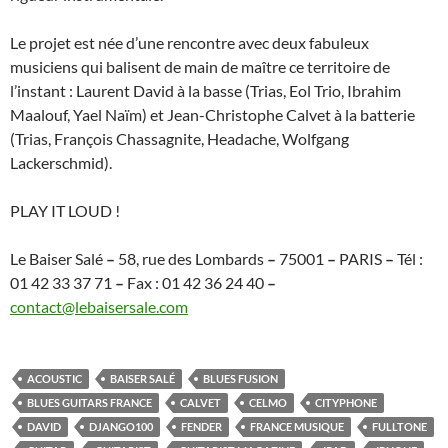
Le projet est née d’une rencontre avec deux fabuleux
musiciens qui balisent de main de maître ce territoire de
l’instant : Laurent David à la basse (Trias, Eol Trio, Ibrahim
Maalouf, Yael Naïm) et Jean-Christophe Calvet à la batterie
(Trias, François Chassagnite, Headache, Wolfgang
Lackerschmid).
PLAY IT LOUD !
Le Baiser Salé
–
58, rue des Lombards
–
75001
–
PARIS
–
Tél :
01 42 33 37 71
–
Fax : 01 42 36 24 40
–
contact@lebaisersale.com
ACOUSTIC
BAISER SALÉ
BLUES FUSION
BLUES GUITARS FRANCE
CALVET
CELMO
CITYPHONE
DAVID
DJANGO100
FENDER
FRANCE MUSIQUE
FULLTONE