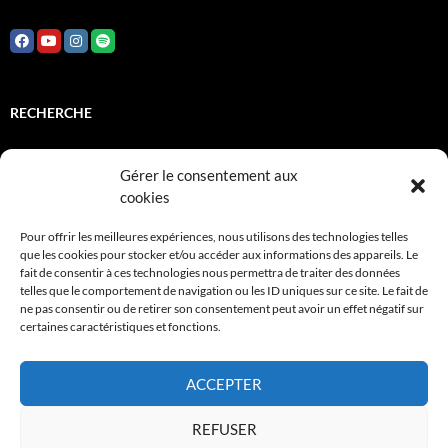
RECHERCHE
Rechercher :
Gérer le consentement aux
cookies
INSTITUTIONNELS
Pour offrir les meilleures expériences, nous utilisons des technologies telles
que les cookies pour stocker et/ou accéder aux informations des appareils. Le
fait de consentir à ces technologies nous permettra de traiter des données
Adami
telles que le comportement de navigation ou les ID uniques sur ce site. Le fait de
ne pas consentir ou de retirer son consentement peut avoir un effet négatif sur
FCM
certaines caractéristiques et fonctions.
Sacem
ACCEPTER
Spedidam
REFUSER
Wikipedia JMK