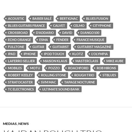
ACOUSTIC
BAISER SALÉ
BERTIGNAC
BLUES FUSION
BLUES GUITARS FRANCE
CALVET
CELMO
CITYPHONE
CROSSROAD
D'ADDARIO
DAVID
DJANGO100
ECHO ORANGE
ESMA
FENDER
FRANCE MUSIQUE
FULLTONE
GUITAR
GUITARIST
GUITARIST MAGAZINE
IPAD
IPHONE
IPOD TOUCH
KLOTZ
L'OLYMPIA
LAFERRO SELLIER
MAISON KLAUS
MASTERCLASS
MIKE AUBE
MOBILES
MOTU
POZZO
ROACHFORD
ROB HIRONS
ROBERT KEELEY
ROLLING STONE
ROUGH TRIO
STBLUES
STRATOCASTER
SVM MAC
TAPAGE NOCTURNE
TC ELECTRONICS
ULTIMATE SOUND BANK
MEDIAS
,
NEWS