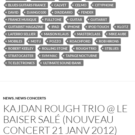
BLUES GUITARS FRANCE
CALVET
CELMO
CITYPHONE
DAVID
DJANGO100
D’ADDARIO
FENDER
FRANCE MUSIQUE
FULLTONE
GUITAR
GUITARIST
GUITARIST MAGAZINE
IPAD
IPHONE
IPOD TOUCH
KLOTZ
LAFERRO SELLIER
MAISON KLAUS
MASTERCLASS
MIKE AUBE
MOBILES
MOTU
POZZO
ROACHFORD
ROB HIRONS
ROBERT KEELEY
ROLLING STONE
ROUGH TRIO
STBLUES
STRATOCASTER
SVM MAC
TAPAGE NOCTURNE
TC ELECTRONICS
ULTIMATE SOUND BANK
NEWS
,
NEWS CONCERTS
KAJDAN ROUGH TRIO @ LE
BAISER SALÉ (NOUVEAU
CONCERT 21 JANV 2012)