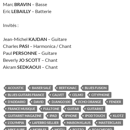
Marc
BRAVIN
– Basse
Eric
LEBAILLY
– Batterie
Invités :
Jean-Michel
KAJDAN
– Guitare
Charles
PASI
– Harmonica / Chant
Paul
PERSONNE
– Guitare
Beverly
JO SCOTT
– Chant
Akram
SEDKAOUI
– Chant
ACOUSTIC
BAISER SALÉ
BERTIGNAC
BLUES FUSION
BLUES GUITARS FRANCE
CALVET
CELMO
CITYPHONE
D'ADDARIO
DAVID
DJANGO100
ECHO ORANGE
FENDER
FRANCE MUSIQUE
FULLTONE
GUITAR
GUITARIST
GUITARIST MAGAZINE
IPAD
IPHONE
IPOD TOUCH
KLOTZ
L'OLYMPIA
LAFERRO SELLIER
MAISON KLAUS
MASTERCLASS
MIKE AUBE
MOBILES
MOTU
POZZO
ROACHFORD