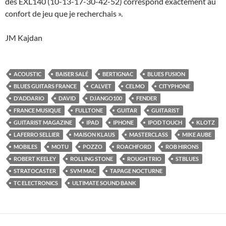
des EXL140 (10-13-17-30-42-52) correspond exactement au
confort de jeu que je recherchais ».
JM Kajdan
ACOUSTIC
BAISER SALÉ
BERTIGNAC
BLUES FUSION
BLUES GUITARS FRANCE
CALVET
CELMO
CITYPHONE
D'ADDARIO
DAVID
DJANGO100
FENDER
FRANCE MUSIQUE
FULLTONE
GUITAR
GUITARIST
GUITARIST MAGAZINE
IPAD
IPHONE
IPOD TOUCH
KLOTZ
LAFERRO SELLIER
MAISON KLAUS
MASTERCLASS
MIKE AUBE
MOBILES
MOTU
POZZO
ROACHFORD
ROB HIRONS
ROBERT KEELEY
ROLLING STONE
ROUGH TRIO
STBLUES
STRATOCASTER
SVM MAC
TAPAGE NOCTURNE
TC ELECTRONICS
ULTIMATE SOUND BANK