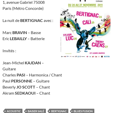
1, avenue Gabriel 75008
Paris (Métro Concorde)
La nuit de
BERTIGNAC
avec :
Marc
BRAVIN
– Basse
Eric
LEBAILLY
– Batterie
Invités :
Jean-Michel
KAJDAN
–
Guitare
Charles
PASI
– Harmonica / Chant
Paul
PERSONNE
– Guitare
Beverly
JO SCOTT
– Chant
Akram
SEDKAOUI
– Chant
ACOUSTIC
BAISER SALÉ
BERTIGNAC
BLUES FUSION