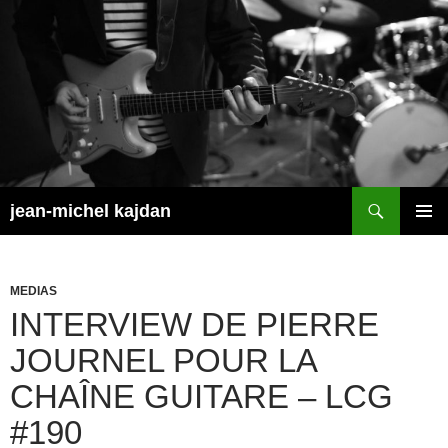
Aller
au
contenu
Recherche
jean-michel kajdan
MENU
PRINCI
MEDIAS
INTERVIEW DE PIERRE
JOURNEL POUR LA
CHAÎNE GUITARE – LCG
#190