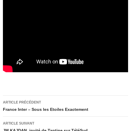
Navigation
ARTICLE PRÉCÉDENT
des
France Inter – Sous les Etoiles Exactement
articles
ARTICLE SUIVANT
JM KAJDAN, invité de Tantine sur TéléSud