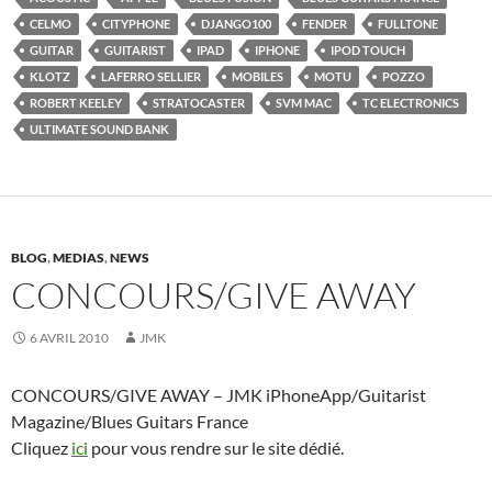
CELMO
CITYPHONE
DJANGO100
FENDER
FULLTONE
GUITAR
GUITARIST
IPAD
IPHONE
IPOD TOUCH
KLOTZ
LAFERRO SELLIER
MOBILES
MOTU
POZZO
ROBERT KEELEY
STRATOCASTER
SVM MAC
TC ELECTRONICS
ULTIMATE SOUND BANK
BLOG
,
MEDIAS
,
NEWS
CONCOURS/GIVE AWAY
6 AVRIL 2010
JMK
CONCOURS/GIVE AWAY – JMK iPhoneApp/Guitarist
Magazine/Blues Guitars France
Cliquez
ici
pour vous rendre sur le site dédié.