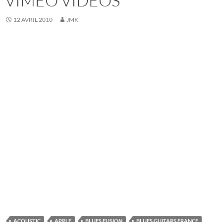
VIMEO VIDEOS
12 AVRIL 2010
JMK
ACOUSTIC
APPLE
BLUES FUSION
BLUES GUITARS FRANCE