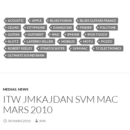
ACOUSTIC
APPLE
BLUES FUSION
BLUES GUITARS FRANCE
CELMO
CITYPHONE
DJANGO100
FENDER
FULLTONE
GUITAR
GUITARIST
IPAD
IPHONE
IPOD TOUCH
KLOTZ
LAFERRO SELLIER
MOBILES
MOTU
POZZO
ROBERT KEELEY
STRATOCASTER
SVM MAC
TC ELECTRONICS
ULTIMATE SOUND BANK
MEDIAS
,
NEWS
ITW JMKAJDAN SVM MAC
MARS 2010
30 MARS 2010
JMK