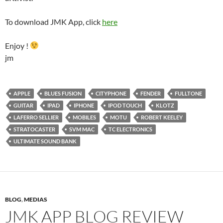
To download JMK App, click
here
Enjoy !
jm
APPLE
BLUES FUSION
CITYPHONE
FENDER
FULLTONE
GUITAR
IPAD
IPHONE
IPOD TOUCH
KLOTZ
LAFERRO SELLIER
MOBILES
MOTU
ROBERT KEELEY
STRATOCASTER
SVM MAC
TC ELECTRONICS
ULTIMATE SOUND BANK
BLOG
,
MEDIAS
JMK APP BLOG REVIEW