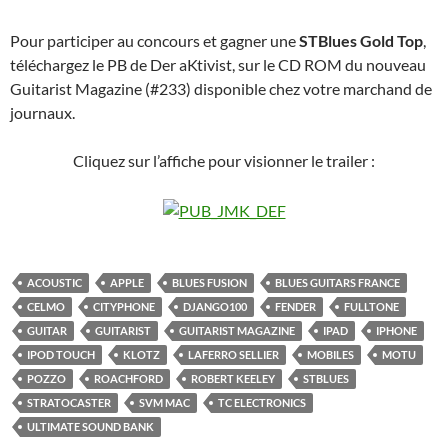
Pour participer au concours et gagner une
STBlues Gold Top
,
téléchargez le PB de Der aKtivist, sur le CD ROM du nouveau
Guitarist Magazine (#233) disponible chez votre marchand de
journaux.
Cliquez sur l’affiche pour visionner le trailer :
ACOUSTIC
APPLE
BLUES FUSION
BLUES GUITARS FRANCE
CELMO
CITYPHONE
DJANGO100
FENDER
FULLTONE
GUITAR
GUITARIST
GUITARIST MAGAZINE
IPAD
IPHONE
IPOD TOUCH
KLOTZ
LAFERRO SELLIER
MOBILES
MOTU
POZZO
ROACHFORD
ROBERT KEELEY
STBLUES
STRATOCASTER
SVM MAC
TC ELECTRONICS
ULTIMATE SOUND BANK