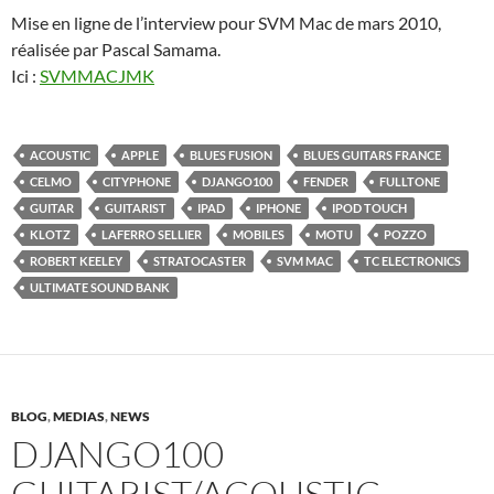
Mise en ligne de l’interview pour SVM Mac de mars 2010,
réalisée par Pascal Samama.
Ici :
SVMMACJMK
ACOUSTIC
APPLE
BLUES FUSION
BLUES GUITARS FRANCE
CELMO
CITYPHONE
DJANGO100
FENDER
FULLTONE
GUITAR
GUITARIST
IPAD
IPHONE
IPOD TOUCH
KLOTZ
LAFERRO SELLIER
MOBILES
MOTU
POZZO
ROBERT KEELEY
STRATOCASTER
SVM MAC
TC ELECTRONICS
ULTIMATE SOUND BANK
BLOG
,
MEDIAS
,
NEWS
DJANGO100
GUITARIST/ACOUSTIC