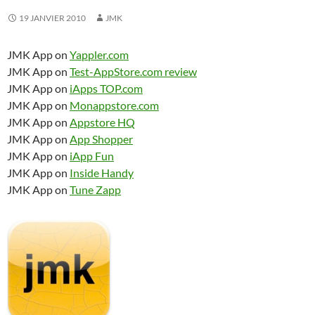
19 JANVIER 2010
JMK
JMK App on
Yappler.com
JMK App on
Test-AppStore.com review
JMK App on
iApps TOP.com
JMK App on
Monappstore.com
JMK App on
Appstore HQ
JMK App on
App Shopper
JMK App on
iApp Fun
JMK App on
Inside Handy
JMK App on
Tune Zapp