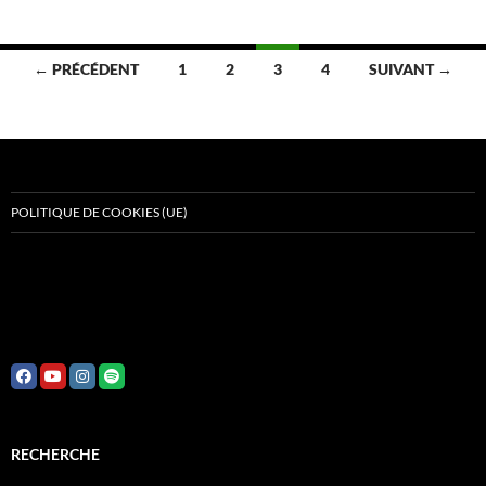
Navigation
← PRÉCÉDENT
1
2
3
4
SUIVANT →
des
articles
POLITIQUE DE COOKIES (UE)
RECHERCHE