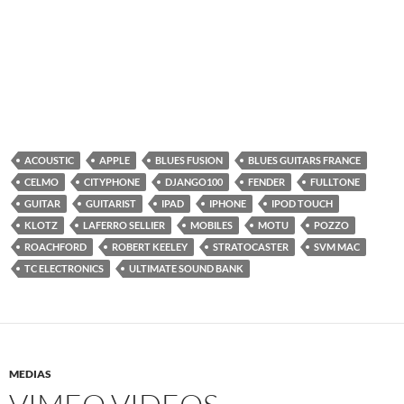
ACOUSTIC
APPLE
BLUES FUSION
BLUES GUITARS FRANCE
CELMO
CITYPHONE
DJANGO100
FENDER
FULLTONE
GUITAR
GUITARIST
IPAD
IPHONE
IPOD TOUCH
KLOTZ
LAFERRO SELLIER
MOBILES
MOTU
POZZO
ROACHFORD
ROBERT KEELEY
STRATOCASTER
SVM MAC
TC ELECTRONICS
ULTIMATE SOUND BANK
MEDIAS