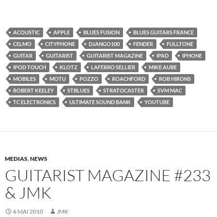
ACOUSTIC
APPLE
BLUES FUSION
BLUES GUITARS FRANCE
CELMO
CITYPHONE
DJANGO100
FENDER
FULLTONE
GUITAR
GUITARIST
GUITARIST MAGAZINE
IPAD
IPHONE
IPOD TOUCH
KLOTZ
LAFERRO SELLIER
MIKE AUBE
MOBILES
MOTU
POZZO
ROACHFORD
ROB HIRONS
ROBERT KEELEY
STBLUES
STRATOCASTER
SVM MAC
TC ELECTRONICS
ULTIMATE SOUND BANK
YOUTUBE
MEDIAS
,
NEWS
GUITARIST MAGAZINE #233
& JMK
6 MAI 2010
JMK