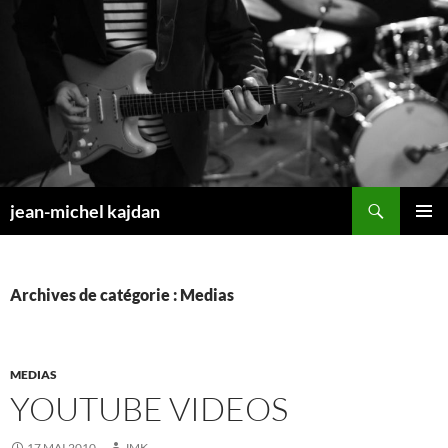
Aller
au
contenu
Recherche
jean-michel kajdan
MENU
PRINCI
Archives de catégorie : Medias
MEDIAS
YOUTUBE VIDEOS
17 MAI 2010
JMK