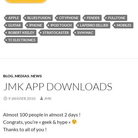
APPLE
BLUES FUSION
CITYPHONE
FENDER
FULLTONE
GUITAR
IPHONE
IPOD TOUCH
LAFERRO SELLIER
MOBILES
ROBERT KEELEY
STRATOCASTER
SVM MAC
TC ELECTRONICS
BLOG
,
MEDIAS
,
NEWS
JMK APP DOWNLOADS
9 JANVIER 2010
JMK
Almost 100 people in almost 2 days !
Congrats, you’re « geek & hype »
Thanks to all of you !