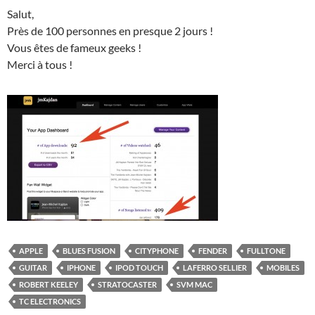
Salut,
Près de 100 personnes en presque 2 jours !
Vous êtes de fameux geeks !
Merci à tous !
APPLE
BLUES FUSION
CITYPHONE
FENDER
FULLTONE
GUITAR
IPHONE
IPOD TOUCH
LAFERRO SELLIER
MOBILES
ROBERT KEELEY
STRATOCASTER
SVM MAC
TC ELECTRONICS