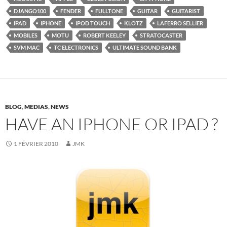
DJANGO100
FENDER
FULLTONE
GUITAR
GUITARIST
IPAD
IPHONE
IPOD TOUCH
KLOTZ
LAFERRO SELLIER
MOBILES
MOTU
ROBERT KEELEY
STRATOCASTER
SVM MAC
TC ELECTRONICS
ULTIMATE SOUND BANK
BLOG
,
MEDIAS
,
NEWS
HAVE AN IPHONE OR IPAD ?
1 FÉVRIER 2010
JMK