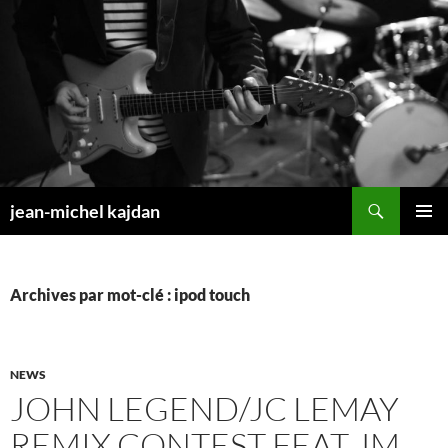
Aller
au
contenu
Recherche
jean-michel kajdan
MENU
PRINCI
Archives par mot-clé : ipod touch
NEWS
JOHN LEGEND/JC LEMAY
REMIX CONTEST FEAT JM