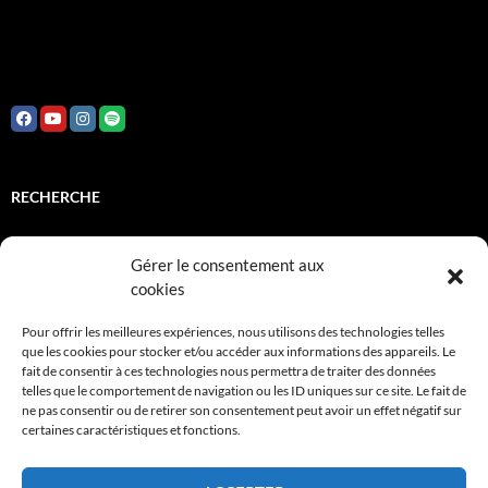
RECHERCHE
Rechercher :
Gérer le consentement aux
cookies
INSTITUTIONNELS
Pour offrir les meilleures expériences, nous utilisons des technologies telles
que les cookies pour stocker et/ou accéder aux informations des appareils. Le
fait de consentir à ces technologies nous permettra de traiter des données
Adami
telles que le comportement de navigation ou les ID uniques sur ce site. Le fait de
ne pas consentir ou de retirer son consentement peut avoir un effet négatif sur
FCM
certaines caractéristiques et fonctions.
Sacem