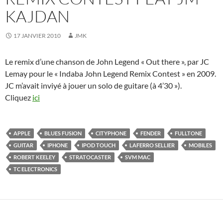
KAJDAN
17 JANVIER 2010
JMK
Le remix d’une chanson de John Legend « Out there », par JC
Lemay pour le « Indaba John Legend Remix Contest » en 2009.
JC m’avait inviyé à jouer un solo de guitare (à 4’30 »).
Cliquez
ici
APPLE
BLUES FUSION
CITYPHONE
FENDER
FULLTONE
GUITAR
IPHONE
IPOD TOUCH
LAFERRO SELLIER
MOBILES
ROBERT KEELEY
STRATOCASTER
SVM MAC
TC ELECTRONICS