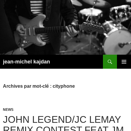
Aller
au
contenu
Recherche
jean-michel kajdan
MENU
PRINCI
Archives par mot-clé : cityphone
NEWS
JOHN LEGEND/JC LEMAY
REMIX CONTEST FEAT JM