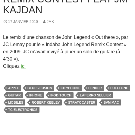
KAJDAN
17 JANVIER 2010
JMK
Le remix d’une chanson de John Legend « Out there », par
JC Lemay pour le « Indaba John Legend Remix Contest »
en 2009. JC m’avait inviyé à jouer un solo de guitare (à
4’30 »).
Cliquez
ici
APPLE
BLUES FUSION
CITYPHONE
FENDER
FULLTONE
GUITAR
IPHONE
IPOD TOUCH
LAFERRO SELLIER
MOBILES
ROBERT KEELEY
STRATOCASTER
SVM MAC
TC ELECTRONICS